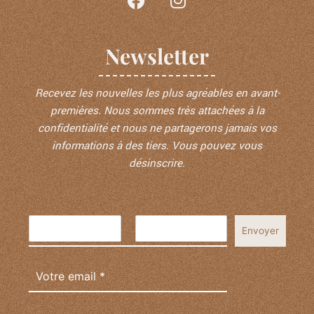
a
n
c
s
e
t
Newsletter
b
a
o
g
o
r
Recevez les nouvelles les plus agréables en avant-
k
a
premières. Nous sommes très attachées à la
m
confidentialité et nous ne partagerons jamais vos
informations à des tiers. Vous pouvez vous
désinscrire.
Envoyer