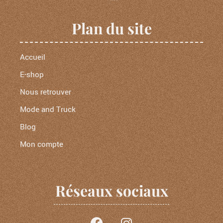
Plan du site
Accueil
E-shop
Nous retrouver
Mode and Truck
Blog
Mon compte
Réseaux sociaux
F
I